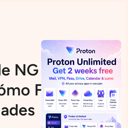
e NG Firewall
Cómo Funciona,
dades