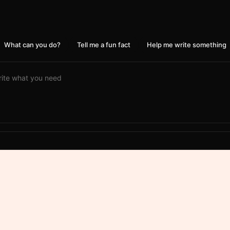
What can you do?
Tell me a fun fact
Help me write something