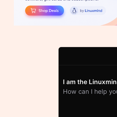
I am the Linuxmind
How can I help yo