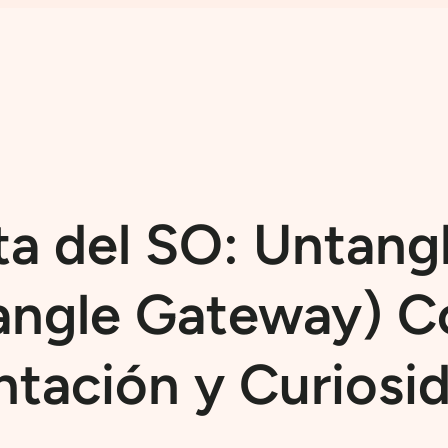
a del SO: Untangl
angle Gateway) 
ntación y Curiosi