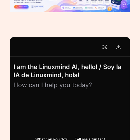
I am the Linuxmind AI, hello! / Soy la
IA de Linuxmind, hola!
How can I help you today?
What can you do?
Tell me a fun fact