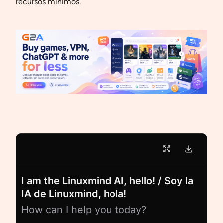
recursos mínimos.
I am the Linuxmind AI, hello! / Soy la
IA de Linuxmind, hola!
How can I help you today?