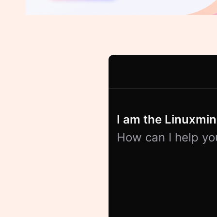
I am the Linuxmind
How can I help yo