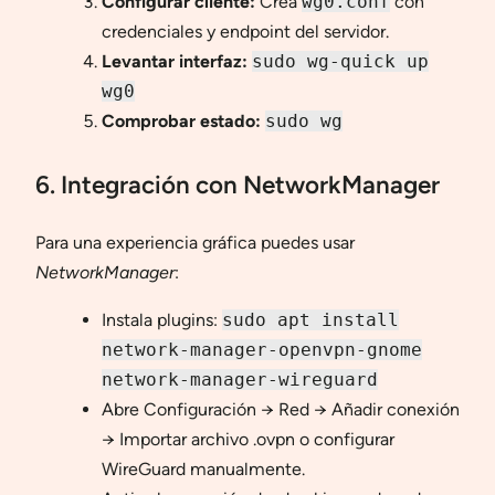
Configurar cliente:
Crea
wg0.conf
con
credenciales y endpoint del servidor.
Levantar interfaz:
sudo wg-quick up
wg0
Comprobar estado:
sudo wg
6. Integración con NetworkManager
Para una experiencia gráfica puedes usar
NetworkManager
:
Instala plugins:
sudo apt install
network-manager-openvpn-gnome
network-manager-wireguard
Abre Configuración → Red → Añadir conexión
→ Importar archivo .ovpn o configurar
WireGuard manualmente.