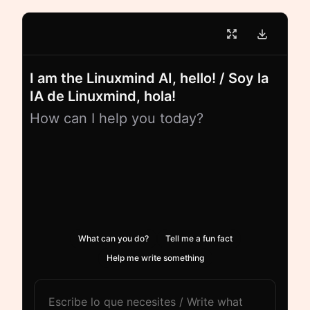
I am the Linuxmind AI, hello! / Soy la
IA de Linuxmind, hola!
How can I help you today?
What can you do?
Tell me a fun fact
Help me write something