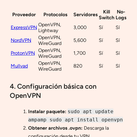
Kill
No-
Proveedor
Protocolos
Servidores
Switch
Logs
OpenVPN,
ExpressVPN
3,000
Sí
Sí
Lightway
OpenVPN,
NordVPN
5,600
Sí
Sí
WireGuard
OpenVPN,
ProtonVPN
1,700
Sí
Sí
WireGuard
OpenVPN,
Mullvad
820
Sí
Sí
WireGuard
4. Configuración básica con
OpenVPN
Instalar paquete:
sudo apt update
ampamp sudo apt install openvpn
Obtener archivos .ovpn:
Descarga la
configuración desde tu VPN.