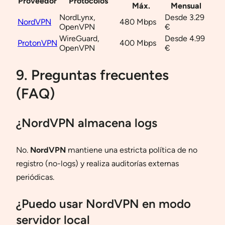
Proveedor
Protocolos
Máx.
Mensual
NordLynx,
Desde 3.29
NordVPN
480 Mbps
OpenVPN
€
WireGuard,
Desde 4.99
ProtonVPN
400 Mbps
OpenVPN
€
9. Preguntas frecuentes
(FAQ)
¿NordVPN almacena logs
No.
NordVPN
mantiene una estricta política de no
registro (no-logs) y realiza auditorías externas
periódicas.
¿Puedo usar NordVPN en modo
servidor local