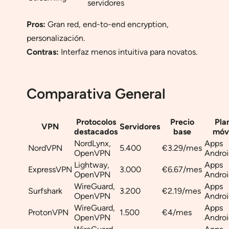
servidores
Pros:
Gran red, end-to-end encryption,
personalización.
Contras:
Interfaz menos intuitiva para novatos.
Comparativa General
Protocolos
Precio
Pla
VPN
Servidores
destacados
base
móvi
NordLynx,
Apps
NordVPN
5.400
€3.29/mes
OpenVPN
Androi
Lightway,
Apps
ExpressVPN
3.000
€6.67/mes
OpenVPN
Androi
WireGuard,
Apps
Surfshark
3.200
€2.19/mes
OpenVPN
Androi
WireGuard,
Apps
ProtonVPN
1.500
€4/mes
OpenVPN
Androi