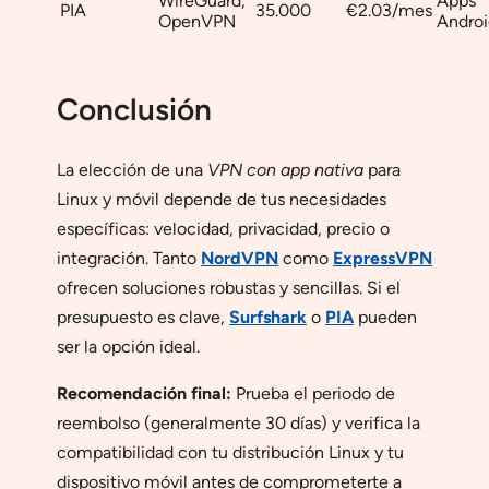
WireGuard,
Apps
PIA
35.000
€2.03/mes
OpenVPN
Androi
Conclusión
La elección de una
VPN con app nativa
para
Linux y móvil depende de tus necesidades
específicas: velocidad, privacidad, precio o
integración. Tanto
NordVPN
como
ExpressVPN
ofrecen soluciones robustas y sencillas. Si el
presupuesto es clave,
Surfshark
o
PIA
pueden
ser la opción ideal.
Recomendación final:
Prueba el periodo de
reembolso (generalmente 30 días) y verifica la
compatibilidad con tu distribución Linux y tu
dispositivo móvil antes de comprometerte a