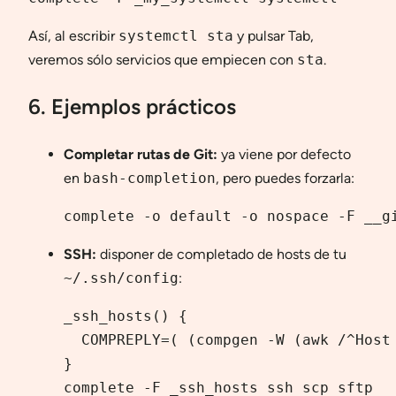
Así, al escribir
systemctl sta
y pulsar Tab,
veremos sólo servicios que empiecen con
sta
.
6. Ejemplos prácticos
Completar rutas de Git:
ya viene por defecto
en
bash-completion
, pero puedes forzarla:
complete -o default -o nospace -F __g
SSH:
disponer de completado de hosts de tu
~/.ssh/config
:
_ssh_hosts() {

  COMPREPLY=( (compgen -W (awk /^Host 
}

complete -F _ssh_hosts ssh scp sftp