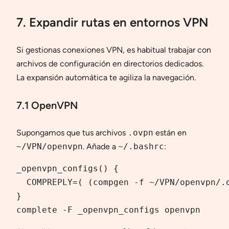
7. Expandir rutas en entornos VPN
Si gestionas conexiones VPN, es habitual trabajar con
archivos de configuración en directorios dedicados.
La expansión automática te agiliza la navegación.
7.1 OpenVPN
Supongamos que tus archivos
.ovpn
están en
~/VPN/openvpn
. Añade a
~/.bashrc
:
_openvpn_configs() {

  COMPREPLY=( (compgen -f ~/VPN/openvpn/.o
}

complete -F _openvpn_configs openvpn