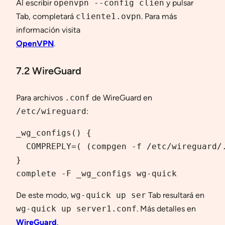
Al escribir
openvpn --config clien
y pulsar
Tab, completará
cliente1.ovpn
. Para más
información visita
OpenVPN
.
7.2 WireGuard
Para archivos
.conf
de WireGuard en
/etc/wireguard
:
_wg_configs() {

  COMPREPLY=( (compgen -f /etc/wireguard/.
}

complete -F _wg_configs wg-quick
De este modo,
wg-quick up ser
Tab resultará en
wg-quick up server1.conf
. Más detalles en
WireGuard
.