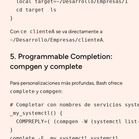
  local target=~/Desarrollo/Empresas/1

  cd target  ls

}
Con
ce clienteA
se va directamente a
~/Desarrollo/Empresas/clienteA
.
5. Programmable Completion:
compgen y complete
Para personalizaciones más profundas, Bash ofrece
complete
y
compgen
:
# Completar con nombres de servicios syste
_my_systemctl() {

  COMPREPLY=( (compgen -W (systemctl list-
}

complete -F _my_systemctl systemctl