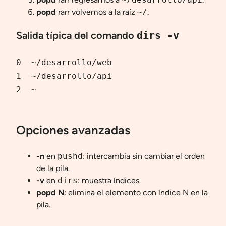
popd
rarr volvemos a la raíz
~/
.
Salida típica del comando
dirs -v
0  ~/desarrollo/web

1  ~/desarrollo/api

2  ~

Opciones avanzadas
-n
en
pushd
: intercambia sin cambiar el orden
de la pila.
-v
en
dirs
: muestra índices.
popd N
: elimina el elemento con índice N en la
pila.