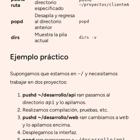
directorio
ruta
~/proyectos/clienteA
especificado
Desapila y regresa
popd
al directorio
popd
anterior
Muestra la pila
dirs
dirs -v
actual
Ejemplo práctico
Supongamos que estamos en
~/
y necesitamos
trabajar en dos proyectos:
pushd ~/desarrollo/api
rarr pasamos al
directorio
api
y lo apilamos.
Realizamos compilación, pruebas, etc.
pushd ~/desarrollo/web
rarr cambiamos a
web
y lo apilamos encima.
Desplegamos la interfaz.
popd
rarr regresamos a
~/desarrollo/api
.