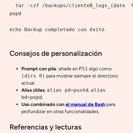
  tar -czf /backups/clienteB_logs_(date  %
popd

echo Backup completado con éxito

Consejos de personalización
Prompt con pila
: añade en
PS1
algo como
(dirs 0)
para mostrar siempre el directorio
actual.
Alias útiles
:
alias pd=pushd
,
alias
bd=popd
.
Uso combinado con
el manual de Bash
para
profundizar en otras funcionalidades.
Referencias y lecturas