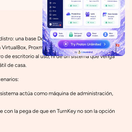
 distro: una base Debian muy orientada a
VirtualBox, Proxmox, VMware o bare metal, y una
ro de escritorio al uso, ni de un sistema que venga
il de casa.
cenarios:
 el sistema actúa como máquina de administración,
re con la pega de que en TurnKey no son la opción