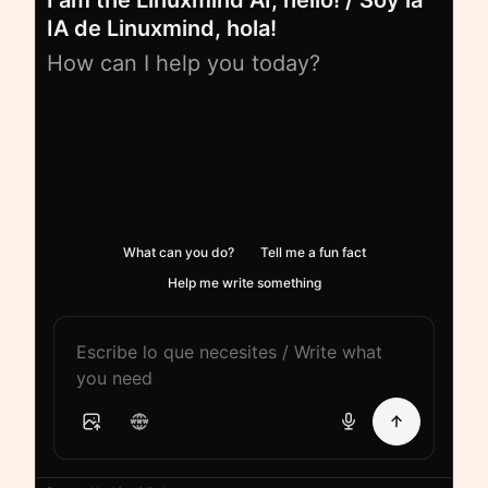
I am the Linuxmind AI, hello! / Soy la
IA de Linuxmind, hola!
How can I help you today?
What can you do?
Tell me a fun fact
Help me write something