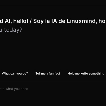
 AI, hello! / Soy la IA de Linuxmind, ho
u today?
What can you do?
Tell me a fun fact
Help me write something