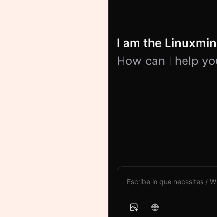
I am the Linuxmind
How can I help yo