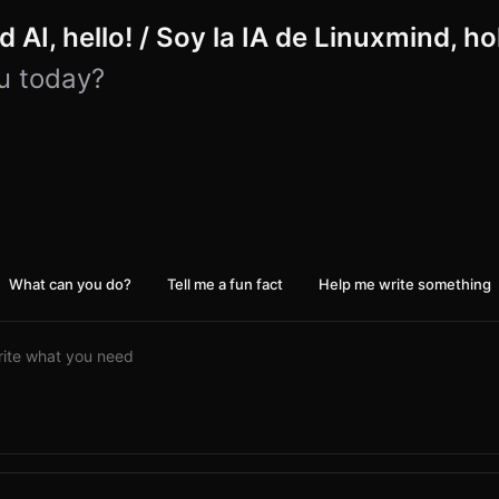
 AI, hello! / Soy la IA de Linuxmind, ho
u today?
What can you do?
Tell me a fun fact
Help me write something