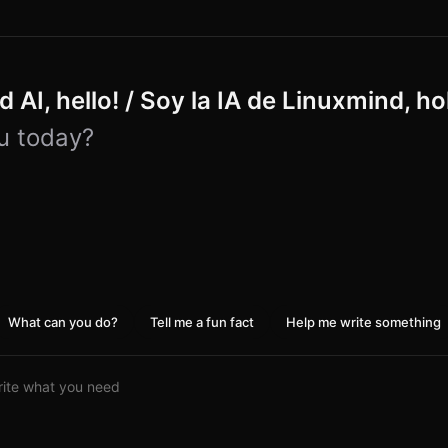
 AI, hello! / Soy la IA de Linuxmind, ho
u today?
What can you do?
Tell me a fun fact
Help me write something