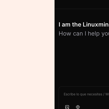
I am the Linuxmind
How can I help yo