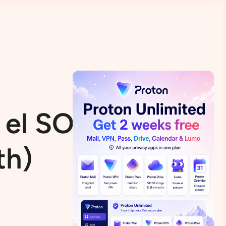
 el SO LinHES
th)