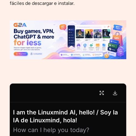
fáciles de descargar e instalar.
I am the Linuxmind AI, hello! / Soy la
IA de Linuxmind, hola!
How can I help you today?