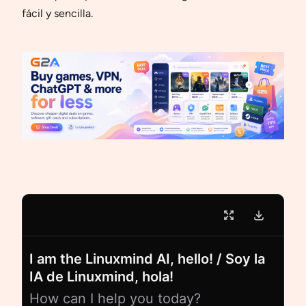
fácil y sencilla.
I am the Linuxmind AI, hello! / Soy la
IA de Linuxmind, hola!
How can I help you today?