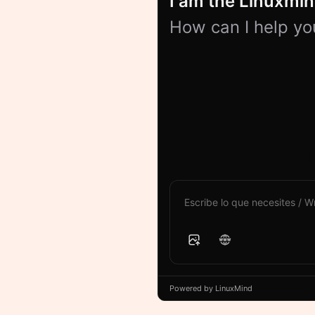
I am the Linuxmind
How can I help yo
Powered by LinuxMind