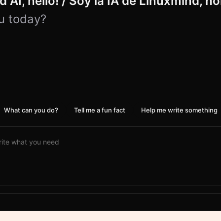
 AI, hello! / Soy la IA de Linuxmind, ho
u today?
What can you do?
Tell me a fun fact
Help me write something