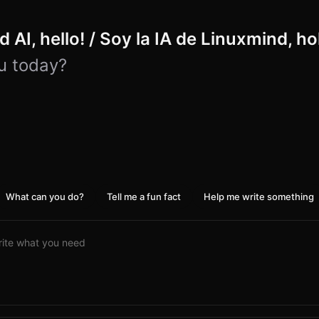
 AI, hello! / Soy la IA de Linuxmind, ho
u today?
What can you do?
Tell me a fun fact
Help me write something