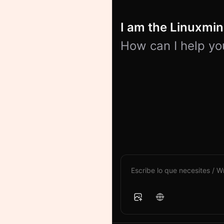
I am the Linuxmind
How can I help yo