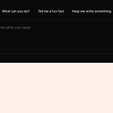
What can you do?
Tell me a fun fact
Help me write something