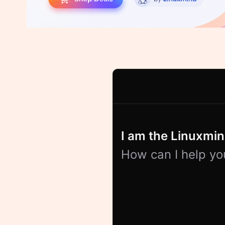
I am the Linuxmind
How can I help yo