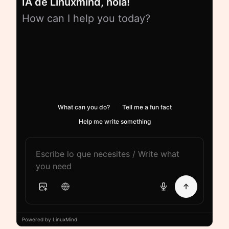
IA de Linuxmind, hola!
How can I help you today?
What can you do?
Tell me a fun fact
Help me write something
Powered by LinuxMind