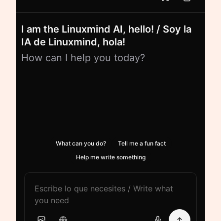
I am the Linuxmind AI, hello! / Soy la
IA de Linuxmind, hola!
How can I help you today?
What can you do?
Tell me a fun fact
Help me write something