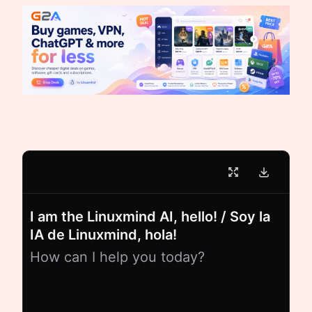
I am the Linuxmind AI, hello! / Soy la
IA de Linuxmind, hola!
How can I help you today?