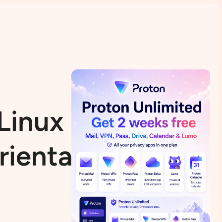
Linux (formerly
rientación y