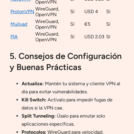
OpenVPN
WireGuard,
ProtonVPN
Sí
USD 4
Sí
OpenVPN
WireGuard,
Mullvad
Sí
€5
Sí
OpenVPN
WireGuard,
PIA
Sí
USD 2.03
Sí
OpenVPN
5. Consejos de Configuración
y Buenas Prácticas
Actualiza:
Mantén tu sistema y cliente VPN al
día para evitar vulnerabilidades.
Kill Switch:
Actívalo para impedir fugas de
datos si la VPN cae.
Split Tunneling:
Úsalo para enrutar solo
aplicaciones específicas.
Protocolos:
WireGuard para velocidad,