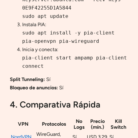
0E9F42255D1A5844
sudo apt update
Instala PIA:
sudo apt install -y pia-client
pia-openvpn pia-wireguard
Inicia y conecta:
pia-client start ampamp pia-client
connect
Split Tunneling:
Sí
Bloqueo de anuncios:
Sí
4. Comparativa Rápida
No
Precio
Kill
VPN
Protocolos
Logs
(mín.)
Switch
WireGuard,
NordVPN
Sí
USD 3.29
Sí