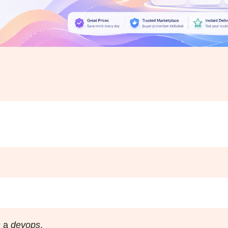
s
a
devops
.