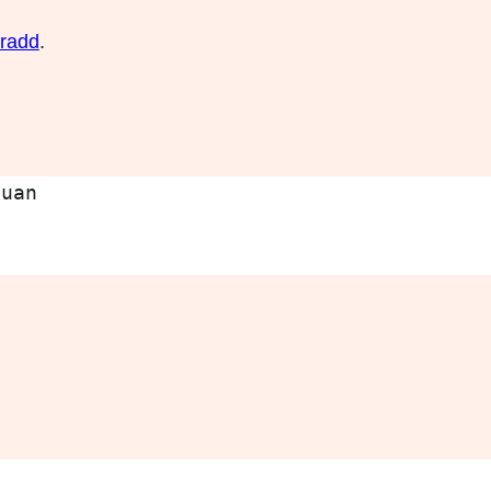
radd
.
uan
