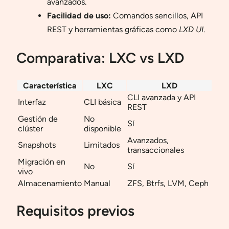
avanzados.
Facilidad de uso:
Comandos sencillos, API
REST y herramientas gráficas como
LXD UI
.
Comparativa: LXC vs LXD
Característica
LXC
LXD
CLI avanzada y API
Interfaz
CLI básica
REST
Gestión de
No
Sí
clúster
disponible
Avanzados,
Snapshots
Limitados
transaccionales
Migración en
No
Sí
vivo
Almacenamiento
Manual
ZFS, Btrfs, LVM, Ceph
Requisitos previos