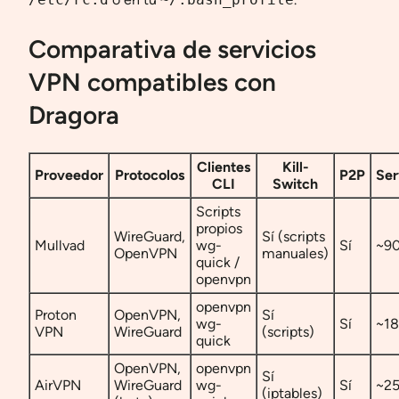
Comparativa de servicios
VPN compatibles con
Dragora
Clientes
Kill-
Proveedor
Protocolos
P2P
Ser
CLI
Switch
Scripts
propios
WireGuard,
Sí (scripts
Mullvad
wg-
Sí
~9
OpenVPN
manuales)
quick /
openvpn
openvpn
Proton
OpenVPN,
Sí
wg-
Sí
~1
VPN
WireGuard
(scripts)
quick
OpenVPN,
openvpn
Sí
AirVPN
WireGuard
wg-
Sí
~2
(iptables)