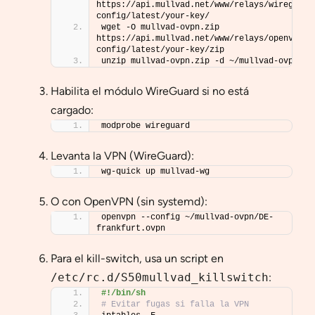
https://api.mullvad.net/www/relays/wireguard
config/latest/your-key/
wget -O mullvad-ovpn.zip 
https://api.mullvad.net/www/relays/openvpn-
config/latest/your-key/zip
unzip mullvad-ovpn.zip -d ~/mullvad-ovpn
Habilita el módulo WireGuard si no está
cargado:
modprobe wireguard
Levanta la VPN (WireGuard):
wg-quick up mullvad-wg
O con OpenVPN (sin systemd):
openvpn --config ~/mullvad-ovpn/DE-
frankfurt.ovpn
Para el kill-switch, usa un script en
/etc/rc.d/S50mullvad_killswitch
:
#!/bin/sh
# Evitar fugas si falla la VPN