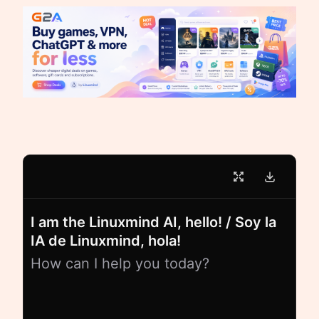
I am the Linuxmind AI, hello! / Soy la
IA de Linuxmind, hola!
How can I help you today?