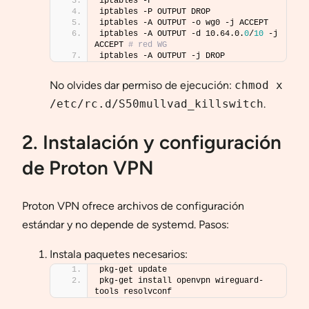
iptables -F
iptables -P OUTPUT DROP
iptables -A OUTPUT -o wg0 -j ACCEPT
iptables -A OUTPUT -d 10.64.0.
0
/
10
 -j 
ACCEPT 
# red WG
iptables -A OUTPUT -j DROP
No olvides dar permiso de ejecución:
chmod x
/etc/rc.d/S50mullvad_killswitch
.
2. Instalación y configuración
de Proton VPN
Proton VPN ofrece archivos de configuración
estándar y no depende de systemd. Pasos:
Instala paquetes necesarios:
pkg-get update
pkg-get install openvpn wireguard-
tools resolvconf