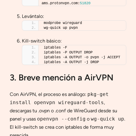
ams.protonvpn.com:
51820
Levántalo:
modprobe wireguard
wg-quick up pvpn
Kill-switch básico:
iptables -F
iptables -P OUTPUT DROP
iptables -A OUTPUT -o pvpn -j ACCEPT
iptables -A OUTPUT -j DROP
3. Breve mención a AirVPN
Con AirVPN, el proceso es análogo:
pkg-get
install openvpn wireguard-tools
,
descargas tu .ovpn o .conf de WireGuard desde su
panel y usas
openvpn --config
o
wg-quick up
.
El kill-switch se crea con iptables de forma muy
parecida.