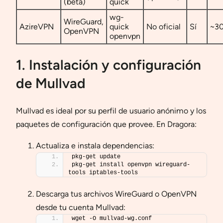
(beta)
quick
wg-
WireGuard,
AzireVPN
quick
No oficial
Sí
~3
OpenVPN
openvpn
1. Instalación y configuración
de Mullvad
Mullvad es ideal por su perfil de usuario anónimo y los
paquetes de configuración que provee. En Dragora:
Actualiza e instala dependencias:
pkg-get update
pkg-get install openvpn wireguard-
tools iptables-tools
Descarga tus archivos WireGuard o OpenVPN
desde tu cuenta Mullvad:
wget -O mullvad-wg.conf 