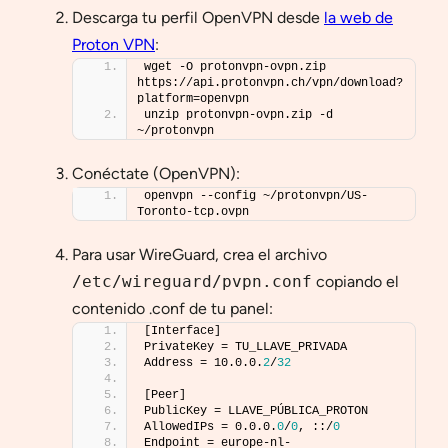
Descarga tu perfil OpenVPN desde
la web de
Proton VPN
:
wget -O protonvpn-ovpn.zip 
https://api.protonvpn.ch/vpn/download?
platform=openvpn
unzip protonvpn-ovpn.zip -d 
~/protonvpn
Conéctate (OpenVPN):
openvpn --config ~/protonvpn/US-
Toronto-tcp.ovpn
Para usar WireGuard, crea el archivo
/etc/wireguard/pvpn.conf
copiando el
contenido .conf de tu panel:
[Interface]
PrivateKey = TU_LLAVE_PRIVADA
Address = 10.0.0.
2
/
32
[Peer]
PublicKey = LLAVE_PÚBLICA_PROTON
AllowedIPs = 0.0.0.
0
/
0
, ::/
0
Endpoint = europe-nl-