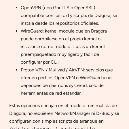
OpenVPN (con GnuTLS o OpenSSL):
compatible con los rc.d y scripts de Dragora, se
instala desde los repositorios oficiales.
WireGuard: kernel module que en Dragora
puede compilarse en el propio kernel o
instalarse como módulo si usas un kernel
preempaquetado muy ligero y fácil de
configurar por CLI.
Proton VPN / Mullvad / AirVPN: servicios que
ofrecen perfiles OpenVPN o WireGuard y no
dependen de daemons systemd, solo de
herramientas de red estándar.
Estas opciones encajan en el modelo minimalista de
Dragora, no requieren NetworkManager ni D-Bus, y se
configuran con simples scripts de arranque en
/etc/rc.d
o en tu
~/.bash_profile
.