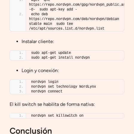
https://repo.nordvpn.com/gpg/nordvpn_public.asc 
-O-  sudo apt-key add -
echo deb 
https://repo.nordvpn.com/deb/nordvpn/debian 
stable main  sudo tee 
/etc/apt/sources.list.d/nordvpn.list
Instalar cliente:
sudo apt-get update
sudo apt-get install nordvpn
Login y conexión:
nordvpn login
nordvpn set technology NordLynx
nordvpn connect
El kill switch se habilita de forma nativa:
nordvpn set killswitch on
Conclusión