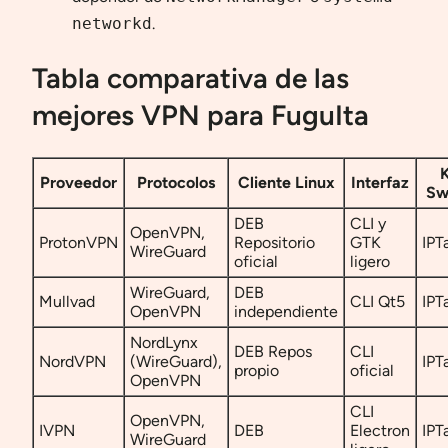
networkd
.
Tabla comparativa de las
mejores VPN para FuguIta
K
Proveedor
Protocolos
Cliente Linux
Interfaz
Sw
DEB
CLI y
OpenVPN,
ProtonVPN
Repositorio
GTK
IPT
WireGuard
oficial
ligero
WireGuard,
DEB
Mullvad
CLI Qt5
IPT
OpenVPN
independiente
NordLynx
DEB Repos
CLI
NordVPN
(WireGuard),
IPT
propio
oficial
OpenVPN
CLI
OpenVPN,
IVPN
DEB
Electron
IPT
WireGuard