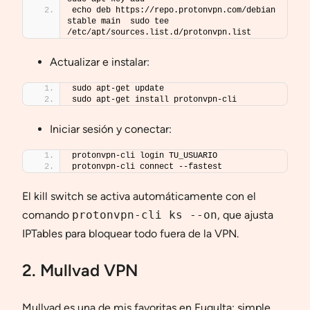
echo deb https://repo.protonvpn.com/debian 
stable main  sudo tee 
/etc/apt/sources.list.d/protonvpn.list
Actualizar e instalar:
sudo apt-get update
sudo apt-get install protonvpn-cli
Iniciar sesión y conectar:
protonvpn-cli login TU_USUARIO
protonvpn-cli connect --fastest
El kill switch se activa automáticamente con el
comando
protonvpn-cli ks --on
, que ajusta
IPTables para bloquear todo fuera de la VPN.
2. Mullvad VPN
Mullvad es una de mis favoritas en FuguIta: simple,