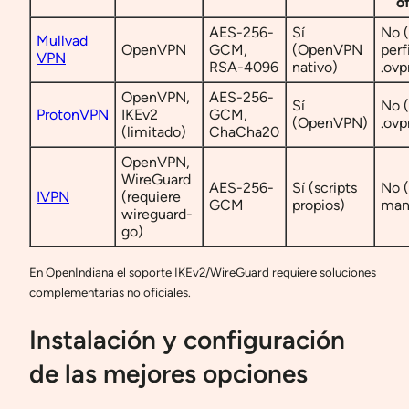
of
AES-256-
Sí
No 
Mullvad
OpenVPN
GCM,
(OpenVPN
perf
VPN
RSA-4096
nativo)
.ovp
OpenVPN,
AES-256-
Sí
No (
ProtonVPN
IKEv2
GCM,
(OpenVPN)
.ovp
(limitado)
ChaCha20
OpenVPN,
WireGuard
AES-256-
Sí (scripts
No 
IVPN
(requiere
GCM
propios)
man
wireguard-
go)
En OpenIndiana el soporte IKEv2/WireGuard requiere soluciones
complementarias no oficiales.
Instalación y configuración
de las mejores opciones