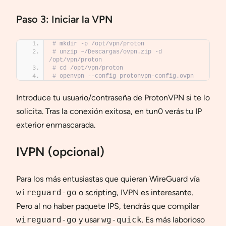
Paso 3: Iniciar la VPN
# mkdir -p /opt/vpn/proton
# unzip ~/Descargas/ovpn.zip -d 
/opt/vpn/proton
# cd /opt/vpn/proton
# openvpn --config protonvpn-config.ovpn
Introduce tu usuario/contraseña de ProtonVPN si te lo
solicita. Tras la conexión exitosa, en tun0 verás tu IP
exterior enmascarada.
IVPN (opcional)
Para los más entusiastas que quieran WireGuard vía
wireguard-go
o scripting, IVPN es interesante.
Pero al no haber paquete IPS, tendrás que compilar
wireguard-go
y usar
wg-quick
. Es más laborioso