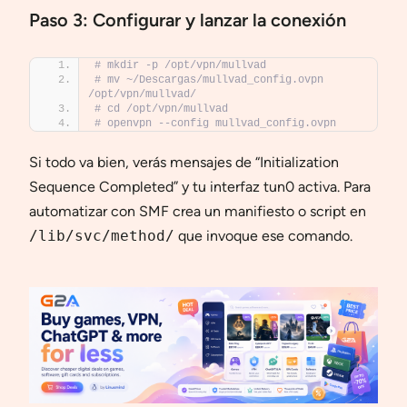
Paso 3: Configurar y lanzar la conexión
# mkdir -p /opt/vpn/mullvad
# mv ~/Descargas/mullvad_config.ovpn 
/opt/vpn/mullvad/
# cd /opt/vpn/mullvad
# openvpn --config mullvad_config.ovpn
Si todo va bien, verás mensajes de “Initialization
Sequence Completed” y tu interfaz tun0 activa. Para
automatizar con SMF crea un manifiesto o script en
/lib/svc/method/
que invoque ese comando.