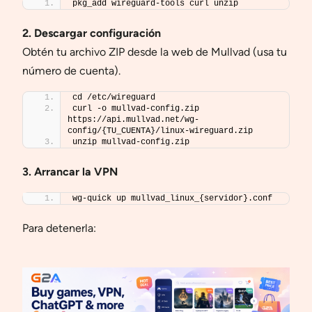
pkg_add wireguard-tools curl unzip
2. Descargar configuración
Obtén tu archivo ZIP desde la web de Mullvad (usa tu
número de cuenta).
cd /etc/wireguard
curl -o mullvad-config.zip 
https://api.mullvad.net/wg-
config/{TU_CUENTA}/linux-wireguard.zip
unzip mullvad-config.zip
3. Arrancar la VPN
wg-quick up mullvad_linux_{servidor}.conf
Para detenerla: