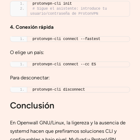
protonvpn-cli init
# Sigue el asistente: introduce tu 
usuario/contraseña de ProtonVPN
4. Conexión rápida
protonvpn-cli connect --fastest
O elige un país:
protonvpn-cli connect --cc ES
Para desconectar:
protonvpn-cli disconnect
Conclusión
En Openwall GNU/Linux, la ligereza y la ausencia de
systemd hacen que prefiramos soluciones CLI y
configurables a bajo nivel. Mullvad y ProtonVPN