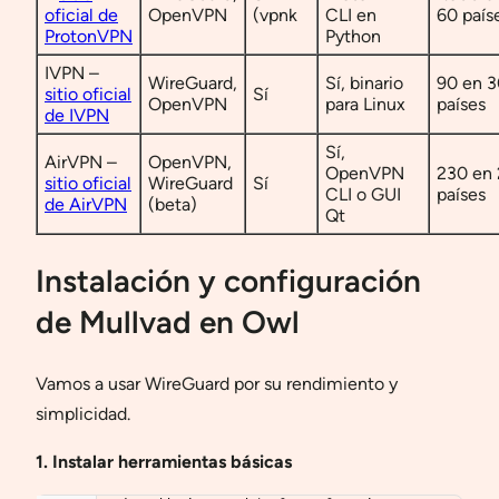
oficial de
OpenVPN
(vpnk
CLI en
60 país
ProtonVPN
Python
IVPN –
WireGuard,
Sí, binario
90 en 3
sitio oficial
Sí
OpenVPN
para Linux
países
de IVPN
Sí,
AirVPN –
OpenVPN,
OpenVPN
230 en
sitio oficial
WireGuard
Sí
CLI o GUI
países
de AirVPN
(beta)
Qt
Instalación y configuración
de Mullvad en Owl
Vamos a usar WireGuard por su rendimiento y
simplicidad.
1. Instalar herramientas básicas