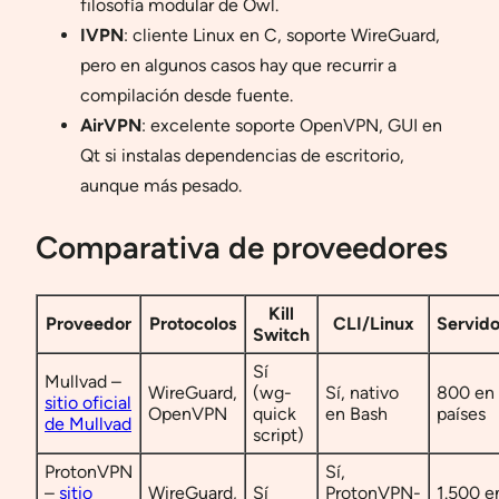
filosofía modular de Owl.
IVPN
: cliente Linux en C, soporte WireGuard,
pero en algunos casos hay que recurrir a
compilación desde fuente.
AirVPN
: excelente soporte OpenVPN, GUI en
Qt si instalas dependencias de escritorio,
aunque más pesado.
Comparativa de proveedores
Kill
Proveedor
Protocolos
CLI/Linux
Servido
Switch
Sí
Mullvad –
WireGuard,
(wg-
Sí, nativo
800 en
sitio oficial
OpenVPN
quick
en Bash
países
de Mullvad
script)
ProtonVPN
Sí,
–
sitio
WireGuard,
Sí
ProtonVPN-
1.500 e