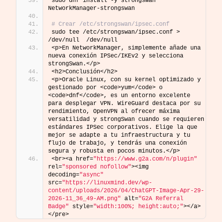
sudo dnf install -y strongswan 
NetworkManager-strongswan
# Crear /etc/strongswan/ipsec.conf
sudo tee /etc/strongswan/ipsec.conf > 
/dev/null  /dev/null 
<p>En NetworkManager, simplemente añade una 
nueva conexión IPSec/IKEv2 y selecciona 
strongSwan.</p>
<h2>Conclusión</h2>
<p>Oracle Linux, con su kernel optimizado y 
gestionado por <code>yum</code> o 
<code>dnf</code>, es un entorno excelente 
para desplegar VPN. WireGuard destaca por su 
rendimiento, OpenVPN al ofrecer máxima 
versatilidad y strongSwan cuando se requieren 
estándares IPSec corporativos. Elige la que 
mejor se adapte a tu infraestructura y tu 
flujo de trabajo, y tendrás una conexión 
segura y robusta en pocos minutos.</p>
<br><a href=
"https://www.g2a.com/n/plugin"
rel=
"sponsored nofollow"
><img 
decoding=
"async"
src=
"https://linuxmind.dev/wp-
content/uploads/2026/04/ChatGPT-Image-Apr-29-
2026-11_36_49-AM.png"
 alt=
"G2A Referral 
Badge"
 style=
"width:100%; height:auto;"
></a>
</pre>