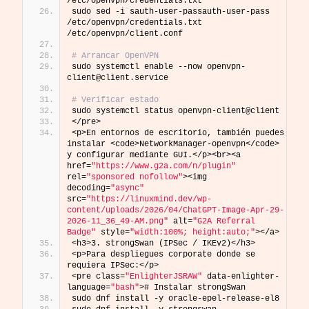
/etc/openvpn/credentials.txt
sudo sed -i sauth-user-passauth-user-pass 
/etc/openvpn/credentials.txt 
/etc/openvpn/client.conf
# Arrancar OpenVPN
sudo systemctl enable --now openvpn-
client@client.service
# Verificar estado
sudo systemctl status openvpn-client@client
</pre>
<p>En entornos de escritorio, también puedes 
instalar <code>NetworkManager-openvpn</code> 
y configurar mediante GUI.</p><br><a 
href=
"https://www.g2a.com/n/plugin"
rel=
"sponsored nofollow"
><img 
decoding=
"async"
src=
"https://linuxmind.dev/wp-
content/uploads/2026/04/ChatGPT-Image-Apr-29-
2026-11_36_49-AM.png"
 alt=
"G2A Referral 
Badge"
 style=
"width:100%; height:auto;"
></a>
<h3>3. strongSwan (IPSec / IKEv2)</h3>
<p>Para despliegues corporate donde se 
requiera IPSec:</p>
<pre class=
"EnlighterJSRAW"
 data-enlighter-
language=
"bash"
># Instalar strongSwan
sudo dnf install -y oracle-epel-release-el8