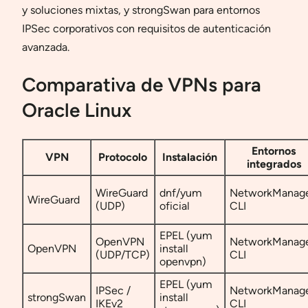
y soluciones mixtas, y strongSwan para entornos
IPSec corporativos con requisitos de autenticación
avanzada.
Comparativa de VPNs para
Oracle Linux
Entornos
VPN
Protocolo
Instalación
integrados
WireGuard
dnf/yum
NetworkManage
WireGuard
(UDP)
oficial
CLI
EPEL (yum
OpenVPN
NetworkManage
OpenVPN
install
(UDP/TCP)
CLI
openvpn)
EPEL (yum
IPSec /
NetworkManage
strongSwan
install
IKEv2
CLI