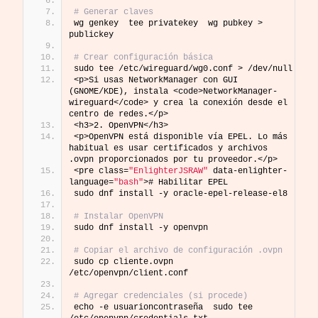
# Generar claves
wg genkey  tee privatekey  wg pubkey > 
publickey
# Crear configuración básica
sudo tee /etc/wireguard/wg0.conf > /dev/null 
<p>Si usas NetworkManager con GUI 
(GNOME/KDE), instala <code>NetworkManager-
wireguard</code> y crea la conexión desde el 
centro de redes.</p>
<h3>2. OpenVPN</h3>
<p>OpenVPN está disponible vía EPEL. Lo más 
habitual es usar certificados y archivos 
.ovpn proporcionados por tu proveedor.</p>
<pre class=
"EnlighterJSRAW"
 data-enlighter-
language=
"bash"
># Habilitar EPEL
sudo dnf install -y oracle-epel-release-el8
# Instalar OpenVPN
sudo dnf install -y openvpn
# Copiar el archivo de configuración .ovpn
sudo cp cliente.ovpn 
/etc/openvpn/client.conf
# Agregar credenciales (si procede)
echo -e usuarioncontraseña  sudo tee 