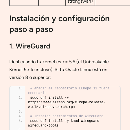
strongswan)
Instalación y configuración
paso a paso
1. WireGuard
Ideal cuando tu kernel es >= 5.6 (el Unbreakable
Kernel 5.x lo incluye). Si tu Oracle Linux está en
versión 8 o superior:
# Añadir el repositorio ELRepo si fuera 
necesario
sudo dnf install -y 
https://www.elrepo.org/elrepo-release-
8.el8.elrepo.noarch.rpm
# Instalar herramientas de WireGuard
sudo dnf install -y kmod-wireguard 
wireguard-tools