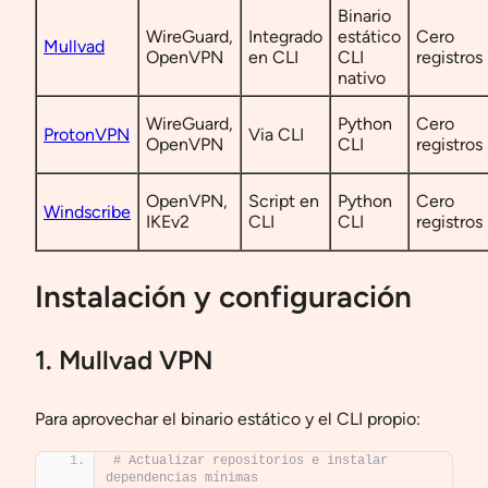
Binario
WireGuard,
Integrado
estático
Cero
Mullvad
OpenVPN
en CLI
CLI
registros
nativo
WireGuard,
Python
Cero
ProtonVPN
Via CLI
OpenVPN
CLI
registros
OpenVPN,
Script en
Python
Cero
Windscribe
IKEv2
CLI
CLI
registros
Instalación y configuración
1. Mullvad VPN
Para aprovechar el binario estático y el CLI propio:
# Actualizar repositorios e instalar 
dependencias mínimas