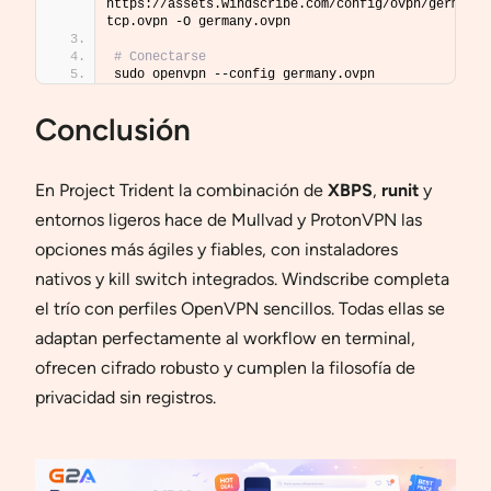
https://assets.windscribe.com/config/ovpn/germany-
tcp.ovpn -O germany.ovpn
# Conectarse
sudo openvpn --config germany.ovpn
Conclusión
En Project Trident la combinación de
XBPS
,
runit
y
entornos ligeros hace de Mullvad y ProtonVPN las
opciones más ágiles y fiables, con instaladores
nativos y kill switch integrados. Windscribe completa
el trío con perfiles OpenVPN sencillos. Todas ellas se
adaptan perfectamente al workflow en terminal,
ofrecen cifrado robusto y cumplen la filosofía de
privacidad sin registros.