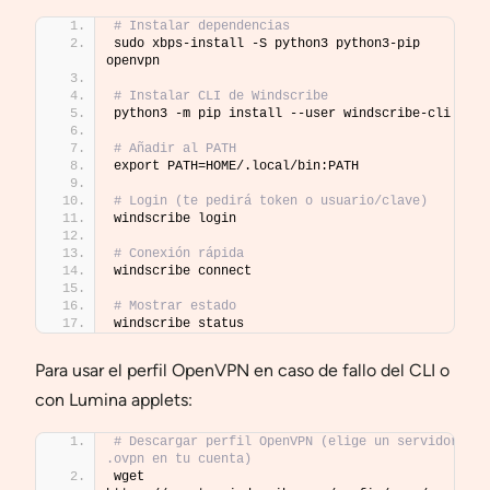
# Instalar dependencias
sudo xbps-install -S python3 python3-pip 
openvpn
# Instalar CLI de Windscribe
python3 -m pip install --user windscribe-cli
# Añadir al PATH
export PATH=HOME/.local/bin:PATH
# Login (te pedirá token o usuario/clave)
windscribe login
# Conexión rápida
windscribe connect
# Mostrar estado
windscribe status
Para usar el perfil OpenVPN en caso de fallo del CLI o
con Lumina applets:
# Descargar perfil OpenVPN (elige un servidor 
.ovpn en tu cuenta)
wget 