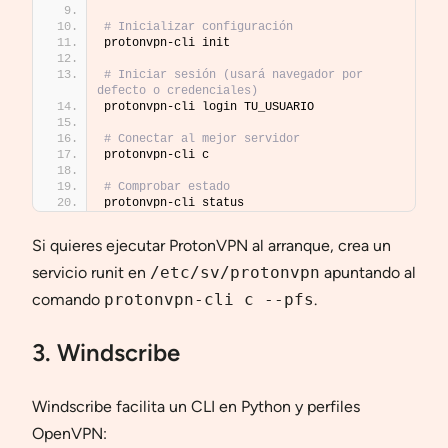
# Inicializar configuración
protonvpn-cli init
# Iniciar sesión (usará navegador por 
defecto o credenciales)
protonvpn-cli login TU_USUARIO
# Conectar al mejor servidor
protonvpn-cli c
# Comprobar estado
protonvpn-cli status
Si quieres ejecutar ProtonVPN al arranque, crea un
servicio runit en
/etc/sv/protonvpn
apuntando al
comando
protonvpn-cli c --pfs
.
3. Windscribe
Windscribe facilita un CLI en Python y perfiles
OpenVPN: