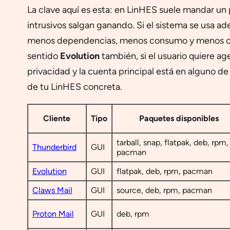
La clave aquí es esta: en LinHES suele mandar un p
intrusivos salgan ganando. Si el sistema se usa a
menos dependencias, menos consumo y menos capa
sentido
Evolution
también, si el usuario quiere a
privacidad y la cuenta principal está en alguno d
de tu LinHES concreta.
Cliente
Tipo
Paquetes disponibles
tarball, snap, flatpak, deb, rpm,
Thunderbird
GUI
pacman
Evolution
GUI
flatpak, deb, rpm, pacman
Claws Mail
GUI
source, deb, rpm, pacman
Proton Mail
GUI
deb, rpm