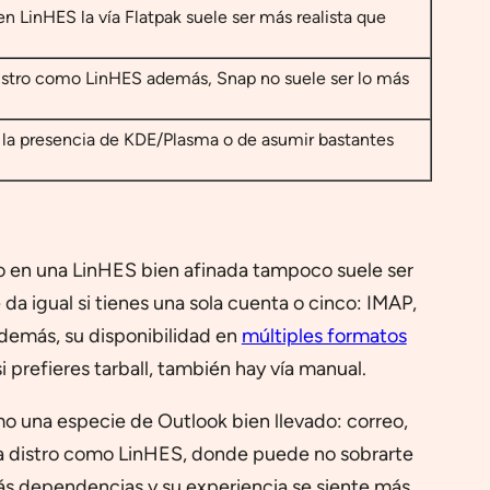
n LinHES la vía Flatpak suele ser más realista que
istro como LinHES además, Snap no suele ser lo más
a presencia de KDE/Plasma o de asumir bastantes
ro en una LinHES bien afinada tampoco suele ser
a igual si tienes una sola cuenta o cinco: IMAP,
Además, su disponibilidad en
múltiples formatos
i prefieres tarball, también hay vía manual.
mo una especie de Outlook bien llevado: correo,
na distro como LinHES, donde puede no sobrarte
más dependencias y su experiencia se siente más