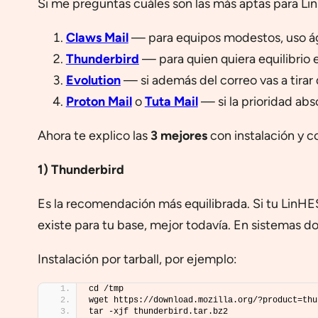
Si me preguntas cuáles son las más aptas para Lin
Claws Mail
— para equipos modestos, uso ágil
Thunderbird
— para quien quiera equilibrio e
Evolution
— si además del correo vas a tirar
Proton Mail
o
Tuta Mail
— si la prioridad abs
Ahora te explico las
3 mejores
con instalación y c
1) Thunderbird
Es la recomendación más equilibrada. Si tu LinHES
existe para tu base, mejor todavía. En sistemas d
Instalación por tarball, por ejemplo:
cd /tmp
wget https://download.mozilla.org/?product=thu
tar -xjf thunderbird.tar.bz2