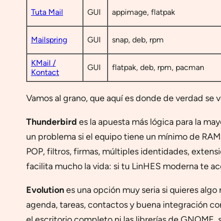
Tuta Mail
GUI
appimage, flatpak
Mailspring
GUI
snap, deb, rpm
KMail /
GUI
flatpak, deb, rpm, pacman
Kontact
Vamos al grano, que aquí es donde de verdad se 
Thunderbird
es la apuesta más lógica para la may
un problema si el equipo tiene un mínimo de RAM y
POP, filtros, firmas, múltiples identidades, exte
facilita mucho la vida: si tu LinHES moderna te ac
Evolution
es una opción muy seria si quieres algo
agenda, tareas, contactos y buena integración c
el escritorio completo ni las librerías de GNOME