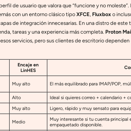
erfil de usuario que valora que “funcione y no moleste”.
demás con un entorno clásico tipo
XFCE
,
Fluxbox
o inclus
s de integración innecesarias. En una distro de este t
genda, tareas y una experiencia más completa.
Proton Mai
e esos servicios, pero sus clientes de escritorio depende
Encaje en
Co
LinHES
Muy alto
El más equilibrado para IMAP/POP, múlt
Alto
Ideal si quieres correo + calendario +
Muy alto
Ligero, rápido y muy sensato para equi
Muy interesante si tu cuenta principa
Medio
empaquetado disponible.