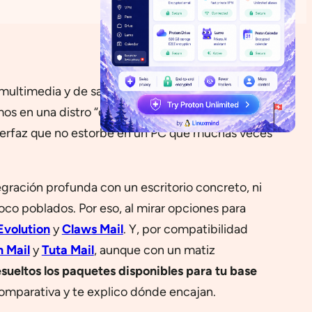
ultimedia y de salón con una base ligera y
 en una distro “de escritorio generalista” al uso:
interfaz que no estorbe en un PC que muchas veces
egración profunda con un escritorio concreto, ni
co poblados. Por eso, al mirar opciones para
Evolution
y
Claws Mail
. Y, por compatibilidad
n Mail
y
Tuta Mail
, aunque con un matiz
sueltos los paquetes disponibles para tu base
comparativa y te explico dónde encajan.