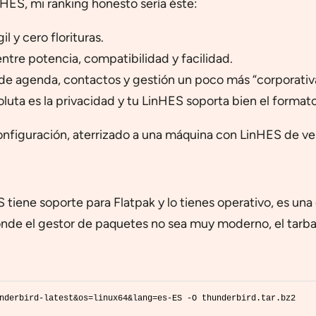
HES, mi ranking honesto sería éste:
 y cero florituras.
ntre potencia, compatibilidad y facilidad.
 de agenda, contactos y gestión un poco más “corporativ
oluta es la privacidad y tu LinHES soporta bien el format
onfiguración, aterrizado a una máquina con LinHES de ve
 tiene soporte para Flatpak y lo tienes operativo, es un
onde el gestor de paquetes no sea muy moderno, el tarball
nderbird-latest&os=linux64&lang=es-ES -O thunderbird.tar.bz2