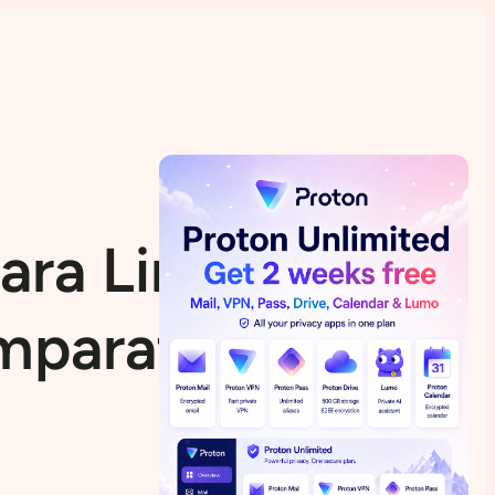
para LinHES
mparativa)