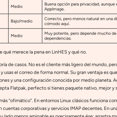
Buena opción para privacidad, aunque e
Medio
AppImage.
Correcto, pero menos natural en una d
Bajo/medio
cómodo aquí.
Muy potente, pero depende mucho de l
Medio
dependencias.
ve qué merece la pena en LinHES y qué no.
oría de casos. No es el cliente más ligero del mundo, pe
 usas el correo de forma normal. Su gran ventaja es que d
nsiones y una configuración conocida por medio planeta. 
epta Flatpak, perfecto si tienes paquete nativo, mejor y s
 más “ofimático”. En entornos Linux clásicos funciona co
on cuentas corporativas y servicios IMAP decentes. En u
, su lado menos amigable es precisamente ése: arrastra 