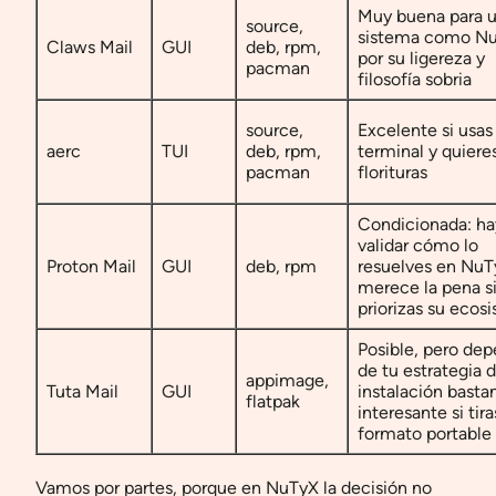
Muy buena para 
source,
sistema como N
Claws Mail
GUI
deb, rpm,
por su ligereza y
pacman
filosofía sobria
source,
Excelente si usas
aerc
TUI
deb, rpm,
terminal y quiere
pacman
florituras
Condicionada: ha
validar cómo lo
Proton Mail
GUI
deb, rpm
resuelves en Nu
merece la pena s
priorizas su ecos
Posible, pero de
de tu estrategia 
appimage,
Tuta Mail
GUI
instalación basta
flatpak
interesante si tir
formato portable
Vamos por partes, porque en NuTyX la decisión no