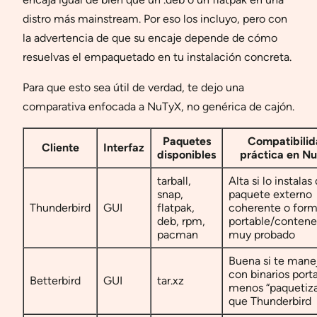
distro más mainstream. Por eso los incluyo, pero con
la advertencia de que su encaje depende de cómo
resuelvas el empaquetado en tu instalación concreta.
Para que esto sea útil de verdad, te dejo una
comparativa enfocada a NuTyX, no genérica de cajón.
Paquetes
Compatibili
Cliente
Interfaz
disponibles
práctica en N
tarball,
Alta si lo instala
snap,
paquete externo
Thunderbird
GUI
flatpak,
coherente o for
deb, rpm,
portable/contene
pacman
muy probado
Buena si te mane
con binarios port
Betterbird
GUI
tar.xz
menos “paquetiz
que Thunderbird