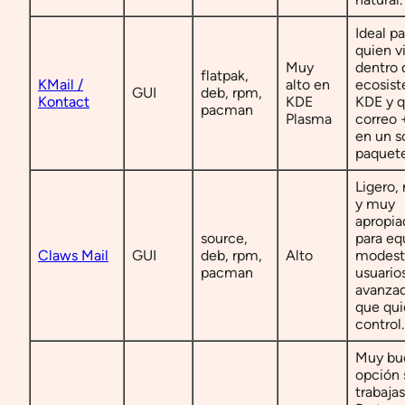
Ideal pa
quien v
Muy
dentro 
flatpak,
KMail /
alto en
ecosis
GUI
deb, rpm,
Kontact
KDE
KDE y q
pacman
Plasma
correo 
en un s
paquete
Ligero, 
y muy
apropia
source,
para eq
Claws Mail
GUI
deb, rpm,
Alto
modest
pacman
usuario
avanza
que qui
control.
Muy bu
opción 
trabaja