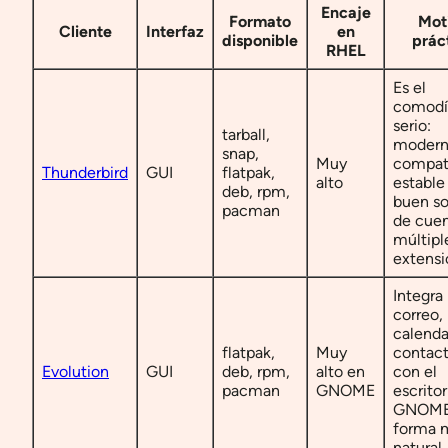
Encaje
Formato
Mot
Cliente
Interfaz
en
disponible
prác
RHEL
Es el
comodí
serio:
tarball,
modern
snap,
Muy
compati
Thunderbird
GUI
flatpak,
alto
estable
deb, rpm,
buen so
pacman
de cue
múltipl
extensi
Integra
correo,
calenda
flatpak,
Muy
contac
Evolution
GUI
deb, rpm,
alto en
con el
pacman
GNOME
escritor
GNOME
forma 
natural.