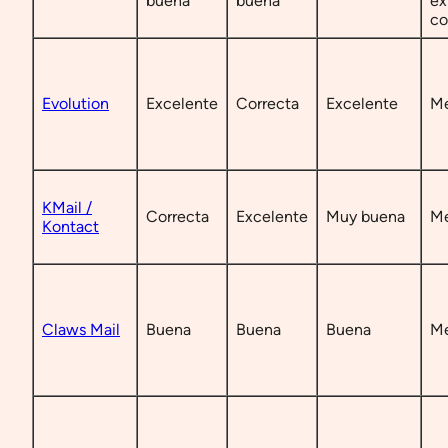
buena
buena
ex
co
Evolution
Excelente
Correcta
Excelente
Me
KMail /
Correcta
Excelente
Muy buena
Me
Kontact
Claws Mail
Buena
Buena
Buena
Me