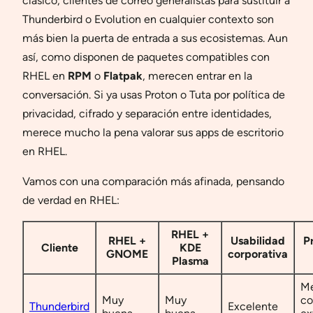
clásico, clientes de correo generalistas para sustituir a
Thunderbird o Evolution en cualquier contexto son
más bien la puerta de entrada a sus ecosistemas. Aun
así, como disponen de paquetes compatibles con
RHEL en
RPM
o
Flatpak
, merecen entrar en la
conversación. Si ya usas Proton o Tuta por política de
privacidad, cifrado y separación entre identidades,
merece mucho la pena valorar sus apps de escritorio
en RHEL.
Vamos con una comparación más afinada, pensando
de verdad en RHEL:
RHEL +
RHEL +
Usabilidad
P
Cliente
KDE
GNOME
corporativa
Plasma
Me
Muy
Muy
co
Thunderbird
Excelente