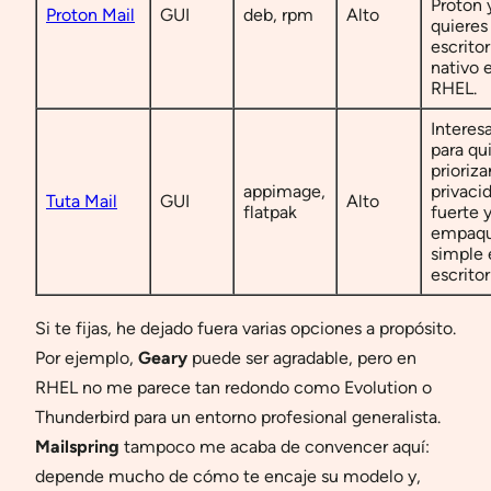
Proton 
Proton Mail
GUI
deb, rpm
Alto
quieres
escritor
nativo 
RHEL.
Interes
para qu
prioriza
appimage,
privaci
Tuta Mail
GUI
Alto
flatpak
fuerte 
empaqu
simple 
escritor
Si te fijas, he dejado fuera varias opciones a propósito.
Por ejemplo,
Geary
puede ser agradable, pero en
RHEL no me parece tan redondo como Evolution o
Thunderbird para un entorno profesional generalista.
Mailspring
tampoco me acaba de convencer aquí:
depende mucho de cómo te encaje su modelo y,