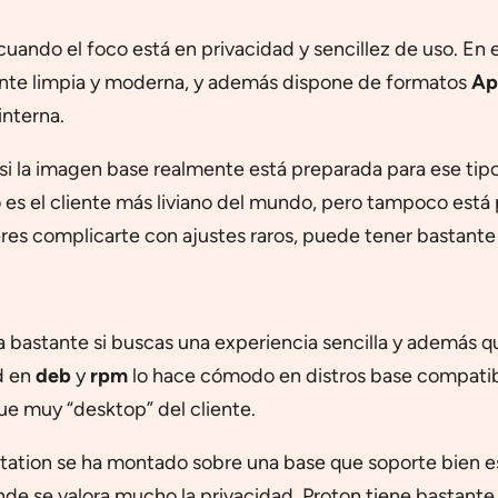
ando el foco está en privacidad y sencillez de uso. En e
ante limpia y moderna, y además dispone de formatos
Ap
interna.
 si la imagen base realmente está preparada para ese tipo
o es el cliente más liviano del mundo, pero tampoco está
eres complicarte con ajustes raros, puede tener bastante
 bastante si buscas una experiencia sencilla y además qu
ad en
deb
y
rpm
lo hace cómodo en distros base compatibl
e muy “desktop” del cliente.
station se ha montado sobre una base que soporte bien es
e se valora mucho la privacidad, Proton tiene bastante 