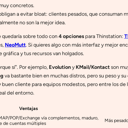
muy concretos.
obligan a evitar bloat: clientes pesados, que consuma
mente no son la mejor idea.
e quedaría sobre todo con
4 opciones
para Thinstation:
T
os,
NeoMutt
. Si quieres algo con más interfaz y mejor en
e gráfica y tus recursos van holgados.
orque sí”. Por ejemplo,
Evolution
y
KMail/Kontact
son muy
ng
va bastante bien en muchas distros, pero su peso y su
buen cliente para equipos modestos, pero entre los de la 
eal del entorno.
Ventajas
IMAP/POP/Exchange vía complementos, maduro,
Más pesado 
e de cuentas múltiples