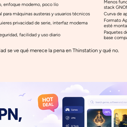
Menos func
llo, enfoque moderno, poco lío
stack GN
al para máquinas austeras y usuarios técnicos
Curva de ap
Formato Ap
ieres privacidad de serie, interfaz moderna
esté montad
Paquetes d
eguridad, facilidad y uso diario
base compa
dad se ve qué merece la pena en Thinstation y qué no.