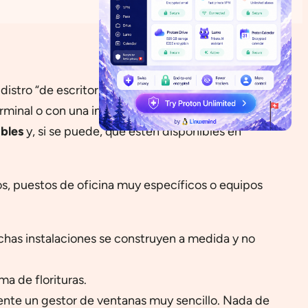
istro “de escritorio” al uso, sino ante un sistema
rminal o con una interfaz gráfica muy contenida.
bles
y, si se puede, que estén disponibles en
os, puestos de oficina muy específicos o equipos
Muchas instalaciones se construyen a medida y no
a de florituras.
amente un gestor de ventanas muy sencillo. Nada de